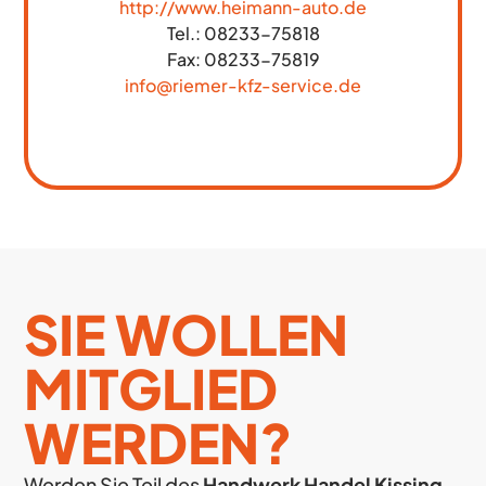
h
ttp://www.heimann-auto.de
Tel.: 0
8233-75818
Fax: 0
8233-75819
info@riemer-kfz-service.de
SIE WOLLEN
MITGLIED
WERDEN?
Werden Sie Teil des
Handwerk Handel Kissing