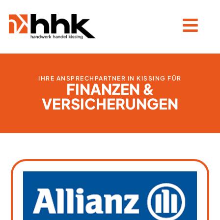
IHRE ANSPRECHPARTNER IN KISSING FÜR
FINANZEN &
VERSICHERUNGEN