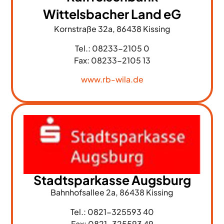
Wittelsbacher Land eG
Kornstraße 32a, 86438 Kissing
Tel.: 0
8233-2105 0
Fax: 0
8233-2105 13
www.rb-wila.de
Stadtsparkasse Augsburg
Bahnhofsallee 2a, 86438 Kissing
Tel.:
0821-325593 40
Fax: 08
21-325593 49